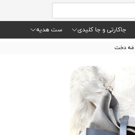
جاکارتی و جا کلیدی
ست هدیه
َه دخت